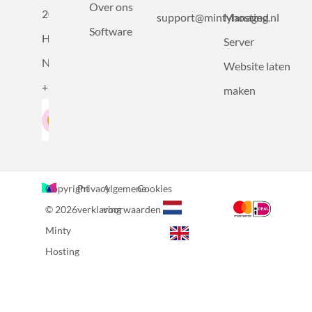
Over ons
2031BZ
support@mintyhosting.nl
Managed
Software
Haarlem,
Server
Nederland
Website laten
+31232305815
maken
Google-Beoordeling
LinkedIn
4.5
Gebaseerd op 36 recensies
Copyright
Privacy
Algemene
Cookies
© 2026
verklaring
voorwaarden
Minty
Hosting