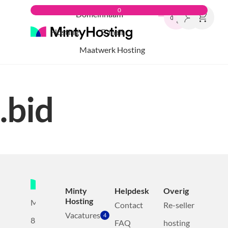
0
Domeinnaam
Hosting
E-mail
Maatwerk Hosting
.bid
Minty
Helpdesk
Overig
Hosting
Mollerusweg
Contact
Re-seller
Vacatures
4
82
FAQ
hosting