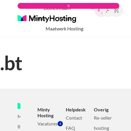
0
Domeinnaam
Hosting
E-mail
Maatwerk Hosting
.bt
Minty
Helpdesk
Overig
Hosting
Mollerusweg
Contact
Re-seller
Vacatures
4
82
FAQ
hosting