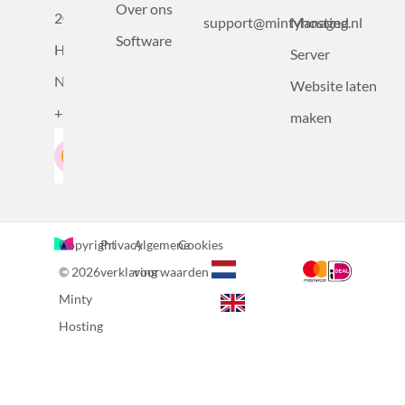
Over ons
2031BZ
support@mintyhosting.nl
Managed
Software
Haarlem,
Server
Nederland
Website laten
+31232305815
maken
Google-Beoordeling
LinkedIn
4.5
Gebaseerd op 36 recensies
Copyright
Privacy
Algemene
Cookies
© 2026
verklaring
voorwaarden
Minty
Hosting