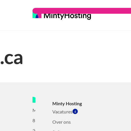
.ca
Minty Hosting
Mollerusweg
Vacatures
4
82
Over ons
2031BZ