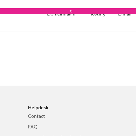
0
Domeinnaam
Hosting
E-mail
Helpdesk
Contact
FAQ