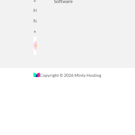
Software
Haarlem,
Nederland
+31232305815
Google-Beoordeling
LinkedIn
4.5
Gebaseerd op 36 recensies
Copyright © 2026 Minty Hosting