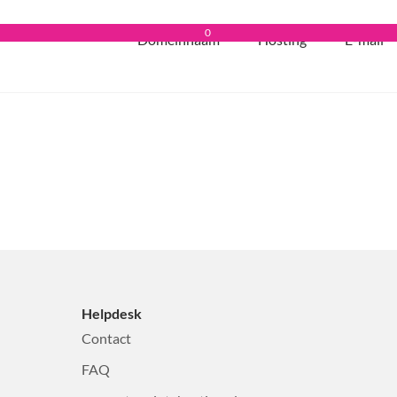
0
Domeinnaam
Hosting
E-mail
Helpdesk
Contact
FAQ