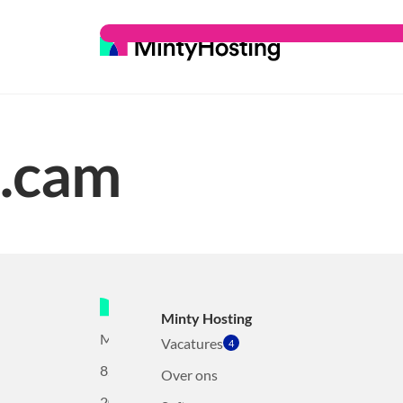
.cam
Minty Hosting
Mollerusweg
Vacatures
4
82
Over ons
2031BZ