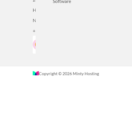
Software
Haarlem,
Nederland
+31232305815
Google-Beoordeling
LinkedIn
4.5
Gebaseerd op 36 recensies
Copyright © 2026 Minty Hosting