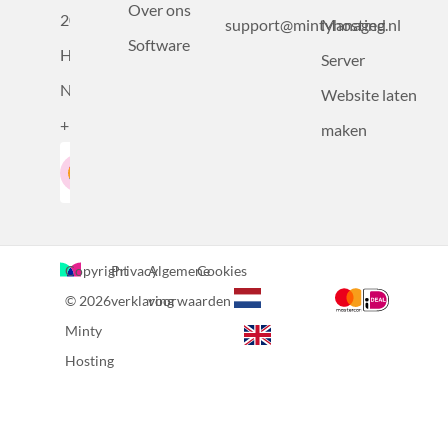
Over ons
2031BZ
support@mintyhosting.nl
Managed
Software
Haarlem,
Server
Nederland
Website laten
+31232305815
maken
Google-Beoordeling
LinkedIn
4.5
Gebaseerd op 36 recensies
Copyright
Privacy
Algemene
Cookies
© 2026
verklaring
voorwaarden
Minty
Hosting