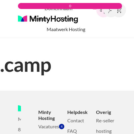
0
Domeinnaam
Hosting
E-mail
Maatwerk Hosting
.camp
Minty
Helpdesk
Overig
Hosting
Mollerusweg
Contact
Re-seller
Vacatures
4
82
FAQ
hosting