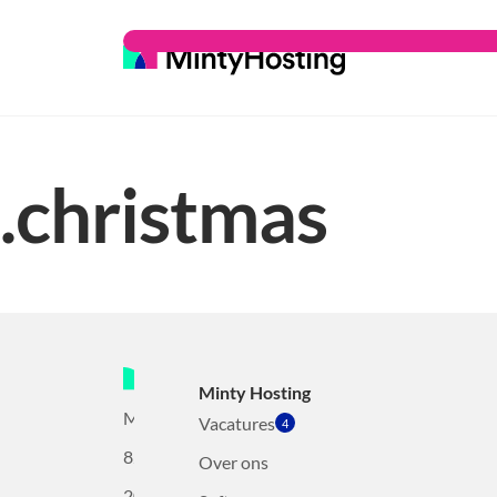
.christmas
Minty Hosting
Mollerusweg
Vacatures
4
82
Over ons
2031BZ