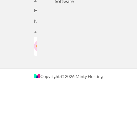
Software
Haarlem,
Nederland
+31232305815
Google-Beoordeling
LinkedIn
4.5
Gebaseerd op 36 recensies
Copyright © 2026 Minty Hosting