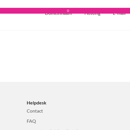
0
Domeinnaam
Hosting
E-mail
Helpdesk
Contact
FAQ