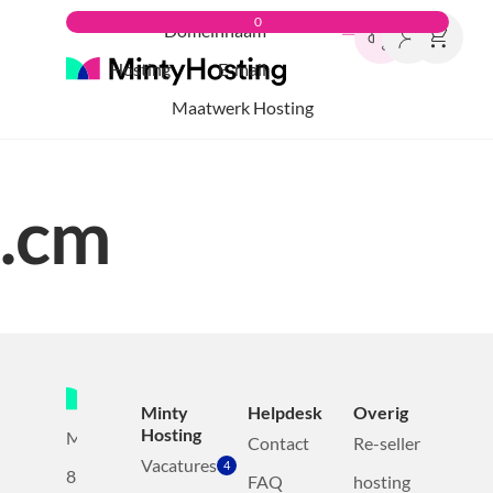
0
Domeinnaam
Hosting
E-mail
Maatwerk Hosting
.cm
Minty
Helpdesk
Overig
Hosting
Mollerusweg
Contact
Re-seller
Vacatures
4
82
FAQ
hosting