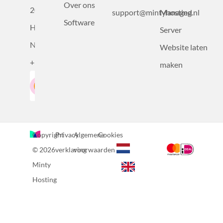
Over ons
2031BZ
support@mintyhosting.nl
Managed
Software
Haarlem,
Server
Nederland
Website laten
+31232305815
maken
Google-Beoordeling
LinkedIn
4.5
Gebaseerd op 36 recensies
Copyright
Privacy
Algemene
Cookies
© 2026
verklaring
voorwaarden
Minty
Hosting