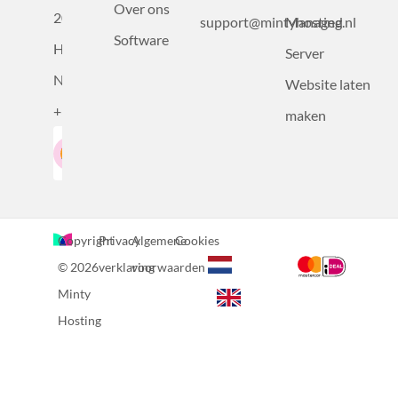
Over ons
2031BZ
support@mintyhosting.nl
Managed
Software
Haarlem,
Server
Nederland
Website laten
+31232305815
maken
Google-Beoordeling
LinkedIn
4.5
Gebaseerd op 36 recensies
Copyright
Privacy
Algemene
Cookies
© 2026
verklaring
voorwaarden
Minty
Hosting