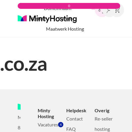
0
Domeinnaam
Hosting
E-mail
Maatwerk Hosting
.co.za
Minty
Helpdesk
Overig
Hosting
Mollerusweg
Contact
Re-seller
Vacatures
4
82
FAQ
hosting