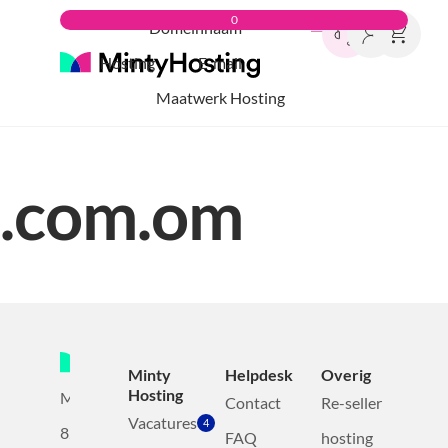
0
Domeinnaam
Hosting
E-mail
Maatwerk Hosting
.com.om
Minty
Helpdesk
Overig
Hosting
Mollerusweg
Contact
Re-seller
Vacatures
4
82
FAQ
hosting