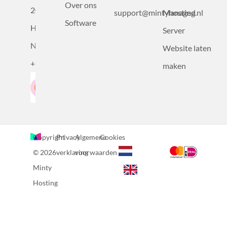
Over ons
2031BZ
support@mintyhosting.nl
Managed
Software
Haarlem,
Server
Nederland
Website laten
+31232305815
maken
Google-Beoordeling
LinkedIn
4.5
Gebaseerd op 36 recensies
Copyright
Privacy
Algemene
Cookies
© 2026
verklaring
voorwaarden
Minty
Hosting