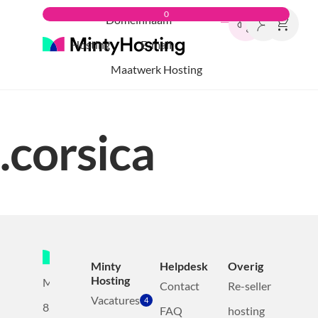
0
Domeinnaam
Hosting
E-mail
Maatwerk Hosting
.corsica
Minty
Helpdesk
Overig
Hosting
Mollerusweg
Contact
Re-seller
Vacatures
4
82
FAQ
hosting