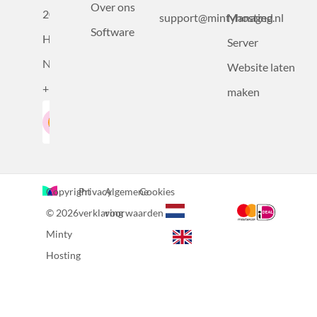
Over ons
2031BZ
support@mintyhosting.nl
Managed
Software
Haarlem,
Server
Nederland
Website laten
+31232305815
maken
Google-Beoordeling
LinkedIn
4.5
Gebaseerd op 36 recensies
Copyright
Privacy
Algemene
Cookies
© 2026
verklaring
voorwaarden
Minty
Hosting