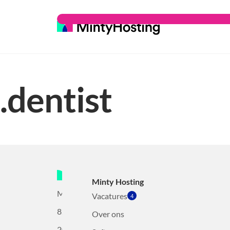
.dentist
Minty Hosting
Mollerusweg
Vacatures
4
82
Over ons
2031BZ