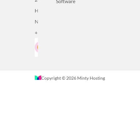
Software
Haarlem,
Nederland
+31232305815
Google-Beoordeling
LinkedIn
4.5
Gebaseerd op 36 recensies
Copyright © 2026 Minty Hosting