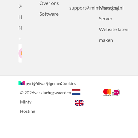
Over ons
2031BZ
support@mintyhosting.nl
Managed
Software
Haarlem,
Server
Nederland
Website laten
+31232305815
maken
Google-Beoordeling
LinkedIn
4.5
Gebaseerd op 36 recensies
Copyright
Privacy
Algemene
Cookies
© 2026
verklaring
voorwaarden
Minty
Hosting