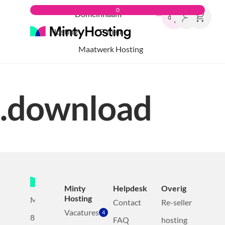
0
Domeinnaam
Hosting
E-mail
Maatwerk Hosting
.download
Minty
Helpdesk
Overig
Hosting
Mollerusweg
Contact
Re-seller
Vacatures
4
82
FAQ
hosting