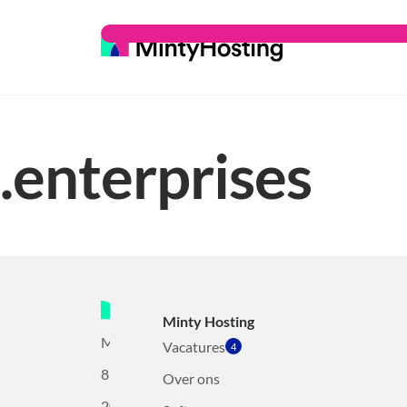
.enterprises
Minty Hosting
Mollerusweg
Vacatures
4
82
Over ons
2031BZ