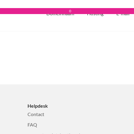
0
Domeinnaam
Hosting
E-mail
Helpdesk
Contact
FAQ