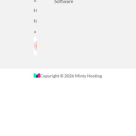
Software
Haarlem,
Nederland
+31232305815
Google-Beoordeling
LinkedIn
4.5
Gebaseerd op 36 recensies
Copyright © 2026 Minty Hosting