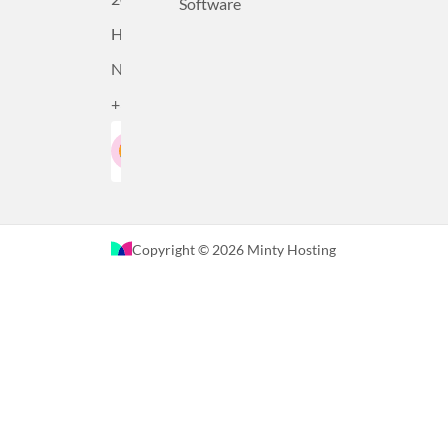
Software
Haarlem,
Nederland
+31232305815
Google-Beoordeling
LinkedIn
4.5
Gebaseerd op 36 recensies
Copyright © 2026 Minty Hosting