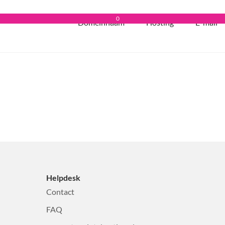
0
Domeinnaam
Hosting
E-mail
Helpdesk
Contact
FAQ