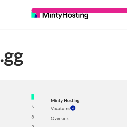
.gg
Minty Hosting
Mollerusweg
Vacatures
4
82
Over ons
2031BZ