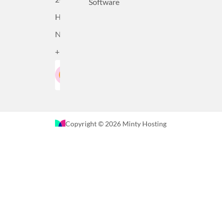
Software
Haarlem,
Nederland
+31232305815
Google-Beoordeling
LinkedIn
4.5
Gebaseerd op 36 recensies
Copyright © 2026 Minty Hosting