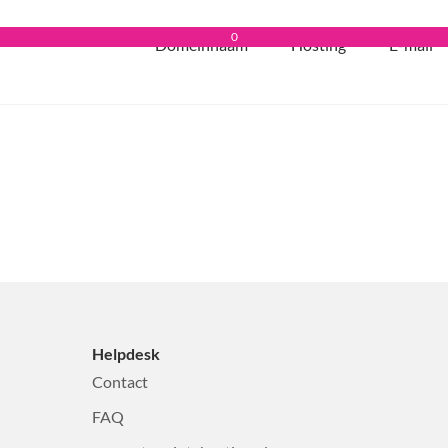
0
Domeinnaam
Hosting
E-mail
Helpdesk
Contact
FAQ