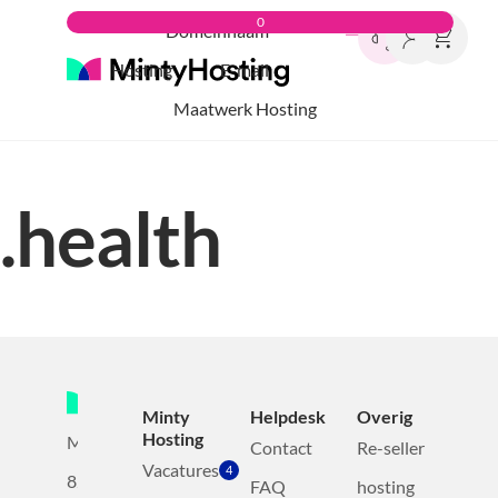
0
Domeinnaam
Hosting
E-mail
Maatwerk Hosting
.health
Minty
Helpdesk
Overig
Hosting
Mollerusweg
Contact
Re-seller
Vacatures
4
82
FAQ
hosting