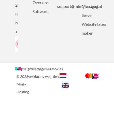
Over ons
2031BZ
support@mintyhosting.nl
Managed
Software
Haarlem,
Server
Nederland
Website laten
+31232305815
maken
Google-Beoordeling
LinkedIn
4.5
Gebaseerd op 36 recensies
Copyright
Privacy
Algemene
Cookies
© 2026
verklaring
voorwaarden
Minty
Hosting