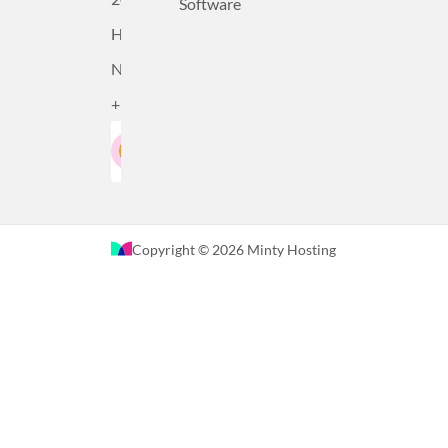
Software
Haarlem,
Nederland
+31232305815
Google-Beoordeling
LinkedIn
4.5
Gebaseerd op 36 recensies
Copyright © 2026 Minty Hosting