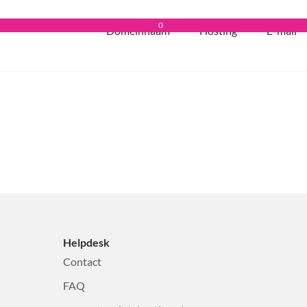
0
Domeinnaam
Hosting
E-mail
Helpdesk
Contact
FAQ