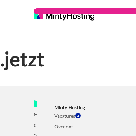
.jetzt
Minty Hosting
Mollerusweg
Vacatures
4
82
Over ons
2031BZ