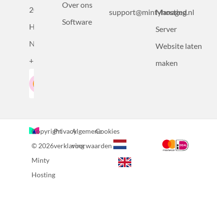
Over ons
2031BZ
support@mintyhosting.nl
Managed
Software
Haarlem,
Server
Nederland
Website laten
+31232305815
maken
Google-Beoordeling
LinkedIn
4.5
Gebaseerd op 36 recensies
Copyright
Privacy
Algemene
Cookies
© 2026
verklaring
voorwaarden
Minty
Hosting