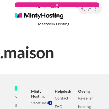
0
Domeinnaam
Hosting
E-mail
Maatwerk Hosting
.maison
Minty
Helpdesk
Overig
Hosting
Mollerusweg
Contact
Re-seller
Vacatures
4
82
FAQ
hosting