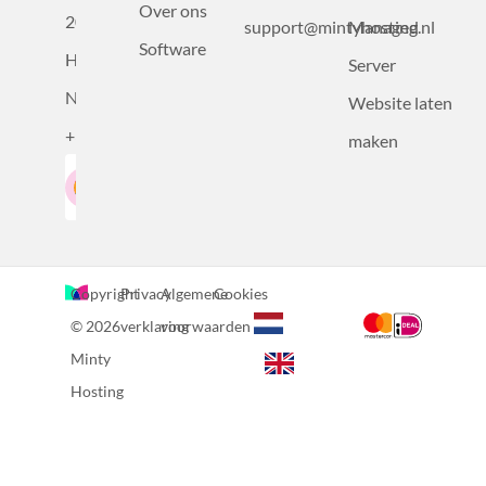
Over ons
2031BZ
support@mintyhosting.nl
Managed
Software
Haarlem,
Server
Nederland
Website laten
+31232305815
maken
Google-Beoordeling
LinkedIn
4.5
Gebaseerd op 36 recensies
Copyright
Privacy
Algemene
Cookies
© 2026
verklaring
voorwaarden
Minty
Hosting