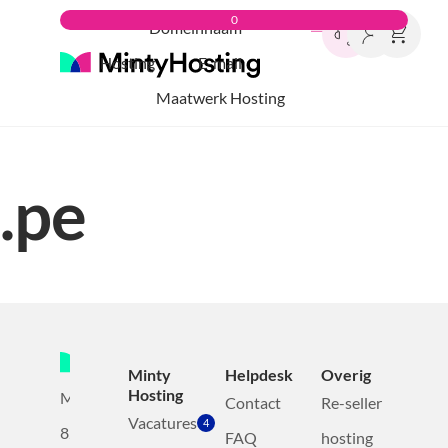
0
Domeinnaam
Hosting
E-mail
Maatwerk Hosting
.pe
Minty
Helpdesk
Overig
Hosting
Mollerusweg
Contact
Re-seller
Vacatures
4
82
FAQ
hosting