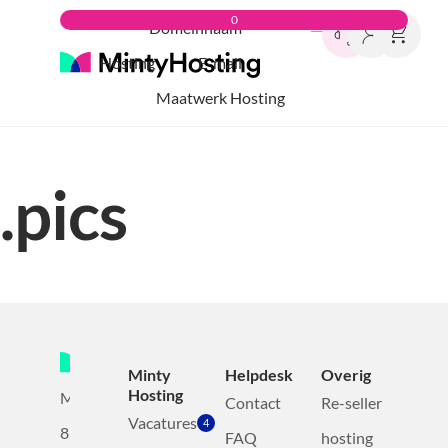
0
Domeinnaam
Hosting
E-mail
Maatwerk Hosting
.pics
Minty
Helpdesk
Overig
Hosting
Mollerusweg
Contact
Re-seller
Vacatures
4
82
FAQ
hosting