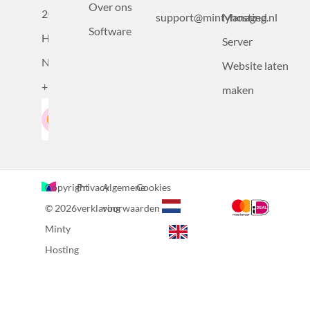
Over ons
2031BZ
support@mintyhosting.nl
Managed
Software
Haarlem,
Server
Nederland
Website laten
+31232305815
maken
Google-Beoordeling
LinkedIn
4.5
Gebaseerd op 36 recensies
Copyright
Privacy
Algemene
Cookies
© 2026
verklaring
voorwaarden
Minty
Hosting