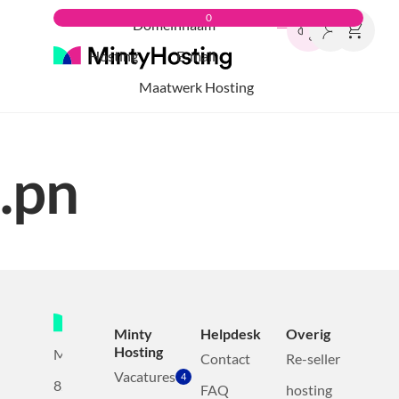
0
Domeinnaam
Hosting
E-mail
Maatwerk Hosting
.pn
Minty
Helpdesk
Overig
Hosting
Mollerusweg
Contact
Re-seller
Vacatures
4
82
FAQ
hosting