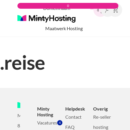
0
Domeinnaam
Hosting
E-mail
Maatwerk Hosting
.reise
Minty
Helpdesk
Overig
Hosting
Mollerusweg
Contact
Re-seller
Vacatures
4
82
FAQ
hosting