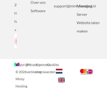
Over ons
2031BZ
support@mintyhosting.nl
Managed
Software
Haarlem,
Server
Nederland
Website laten
+31232305815
maken
Google-Beoordeling
LinkedIn
4.5
Gebaseerd op 36 recensies
Copyright
Privacy
Algemene
Cookies
© 2026
verklaring
voorwaarden
Minty
Hosting