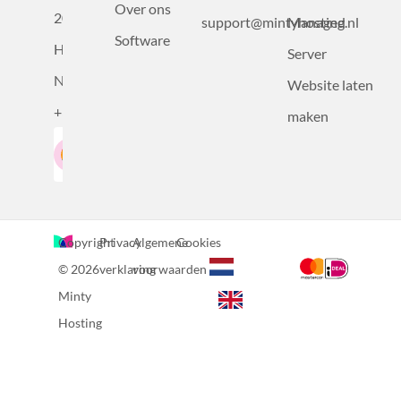
Over ons
2031BZ
support@mintyhosting.nl
Managed
Software
Haarlem,
Server
Nederland
Website laten
+31232305815
maken
Google-Beoordeling
LinkedIn
4.5
Gebaseerd op 36 recensies
Copyright
Privacy
Algemene
Cookies
© 2026
verklaring
voorwaarden
Minty
Hosting