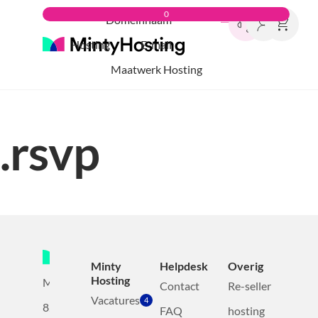
0
Domeinnaam
Hosting
E-mail
Maatwerk Hosting
.rsvp
Minty
Helpdesk
Overig
Hosting
Mollerusweg
Contact
Re-seller
Vacatures
4
82
FAQ
hosting