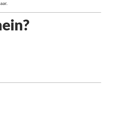
aar.
mein?