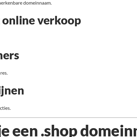
n herkenbare domeinnaam.
 online verkoop
mers
res.
ijnen
cties.
 je een .shop domei