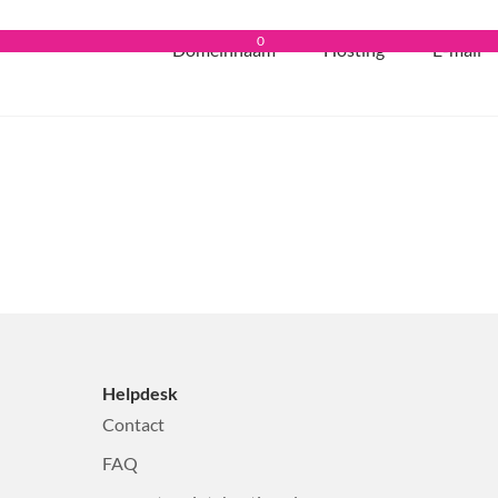
0
Domeinnaam
Hosting
E-mail
Helpdesk
Contact
FAQ