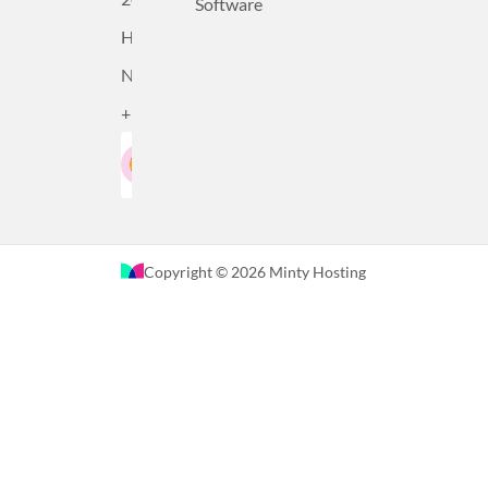
Software
Haarlem,
Nederland
+31232305815
Google-Beoordeling
LinkedIn
4.5
Gebaseerd op 36 recensies
Copyright © 2026 Minty Hosting