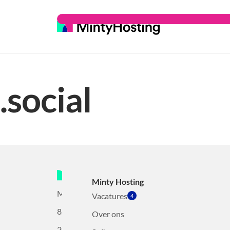
.social
Minty Hosting
Mollerusweg
Vacatures
4
82
Over ons
2031BZ