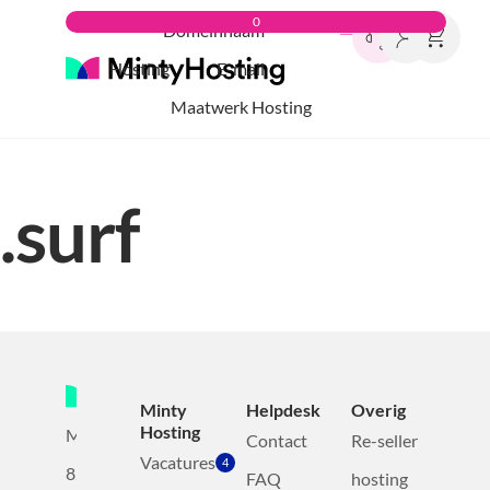
0
Domeinnaam
Hosting
E-mail
Maatwerk Hosting
.surf
Minty
Helpdesk
Overig
Hosting
Mollerusweg
Contact
Re-seller
Vacatures
4
82
FAQ
hosting