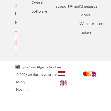
Over ons
2031BZ
support@mintyhosting.nl
Managed
Software
Haarlem,
Server
Nederland
Website laten
+31232305815
maken
Google-Beoordeling
LinkedIn
4.5
Gebaseerd op 36 recensies
Copyright
Privacy
Algemene
Cookies
© 2026
verklaring
voorwaarden
Minty
Hosting