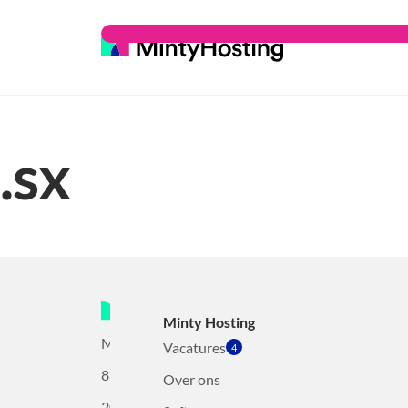
.sx
Minty Hosting
Mollerusweg
Vacatures
4
82
Over ons
2031BZ