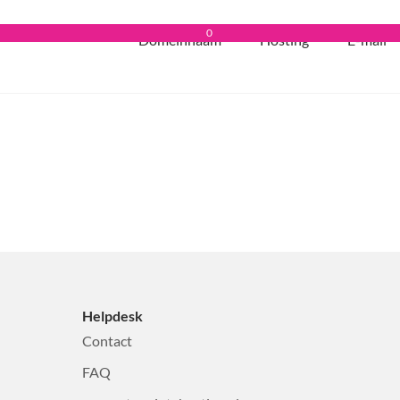
0
Domeinnaam
Hosting
E-mail
Helpdesk
Contact
FAQ