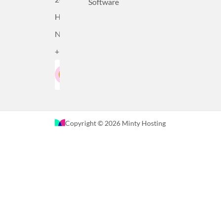
Software
Haarlem,
Nederland
+31232305815
Google-Beoordeling
LinkedIn
4.5
Gebaseerd op 36 recensies
Copyright © 2026 Minty Hosting