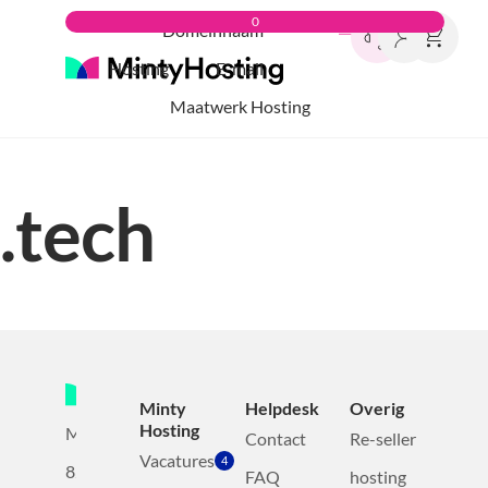
0
Domeinnaam
Hosting
E-mail
Maatwerk Hosting
.tech
Minty
Helpdesk
Overig
Hosting
Mollerusweg
Contact
Re-seller
Vacatures
4
82
FAQ
hosting