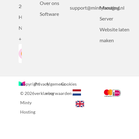
Over ons
2031BZ
support@mintyhosting.nl
Managed
Software
Haarlem,
Server
Nederland
Website laten
+31232305815
maken
Google-Beoordeling
LinkedIn
4.5
Gebaseerd op 36 recensies
Copyright
Privacy
Algemene
Cookies
© 2026
verklaring
voorwaarden
Minty
Hosting