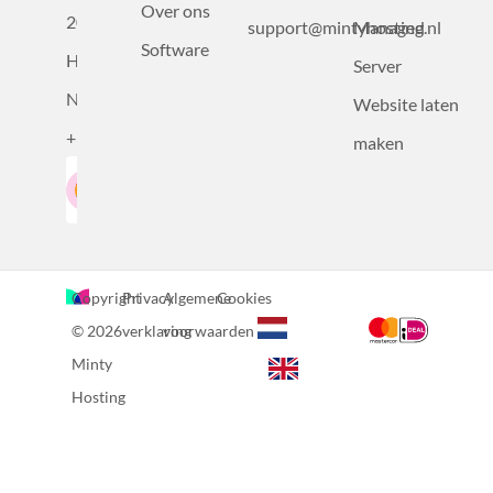
Over ons
2031BZ
support@mintyhosting.nl
Managed
Software
Haarlem,
Server
Nederland
Website laten
+31232305815
maken
Google-Beoordeling
LinkedIn
4.5
Gebaseerd op 36 recensies
Copyright
Privacy
Algemene
Cookies
© 2026
verklaring
voorwaarden
Minty
Hosting