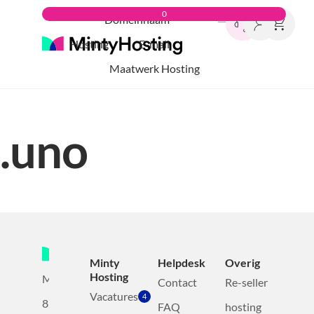
0
Domeinnaam
Hosting
E-mail
Maatwerk Hosting
.uno
Minty
Helpdesk
Overig
Hosting
Mollerusweg
Contact
Re-seller
Vacatures
4
82
FAQ
hosting