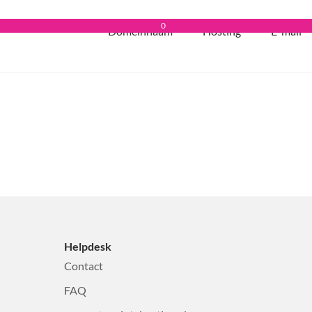
0
Domeinnaam
Hosting
E-mail
Helpdesk
Contact
FAQ