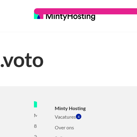
.voto
Minty Hosting
Mollerusweg
Vacatures
4
82
Over ons
2031BZ