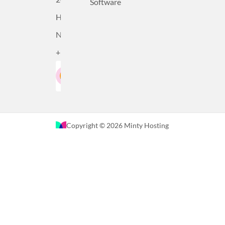
Software
Haarlem,
Nederland
+31232305815
Google-Beoordeling
LinkedIn
4.5
Gebaseerd op 36 recensies
Copyright © 2026 Minty Hosting