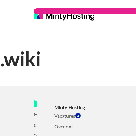
.wiki
Minty Hosting
Mollerusweg
Vacatures
4
82
Over ons
2031BZ