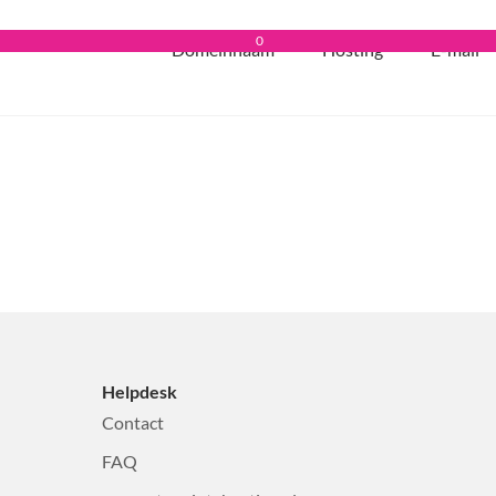
0
Domeinnaam
Hosting
E-mail
Helpdesk
Contact
FAQ