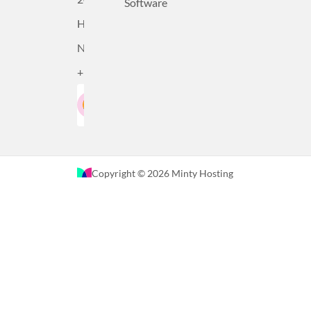
Software
Haarlem,
Nederland
+31232305815
Google-Beoordeling
LinkedIn
4.5
Gebaseerd op 36 recensies
Copyright © 2026 Minty Hosting