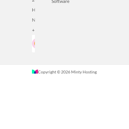
Software
Haarlem,
Nederland
+31232305815
Google-Beoordeling
LinkedIn
4.5
Gebaseerd op 36 recensies
Copyright © 2026 Minty Hosting