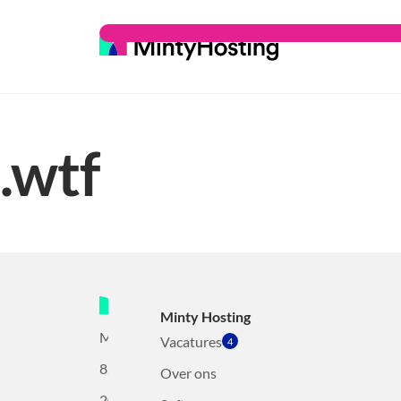
.wtf
Minty Hosting
Mollerusweg
Vacatures
4
82
Over ons
2031BZ