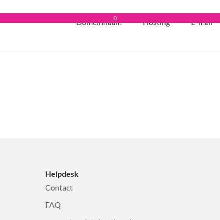
0
Domeinnaam
Hosting
E-mail
Helpdesk
Contact
FAQ