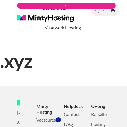
0
Domeinnaam
Hosting
E-mail
Maatwerk Hosting
.xyz
Minty
Helpdesk
Overig
Hosting
Mollerusweg
Contact
Re-seller
Vacatures
4
82
FAQ
hosting