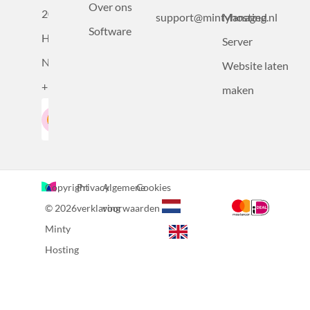
Over ons
2031BZ
support@mintyhosting.nl
Managed
Software
Haarlem,
Server
Nederland
Website laten
+31232305815
maken
Google-Beoordeling
LinkedIn
4.5
Gebaseerd op 36 recensies
Copyright
Privacy
Algemene
Cookies
© 2026
verklaring
voorwaarden
Minty
Hosting