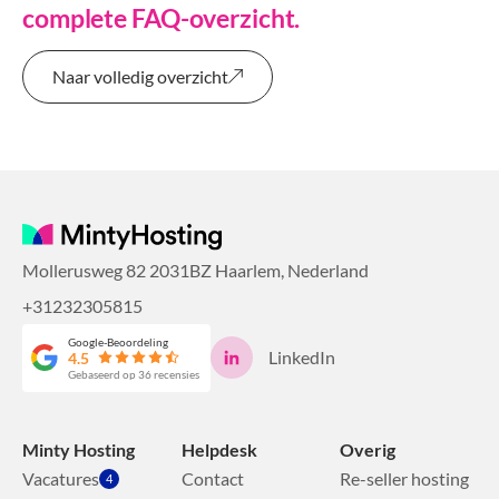
complete FAQ-overzicht.
Naar volledig overzicht
Mollerusweg 82 2031BZ Haarlem, Nederland
+31232305815
Google-Beoordeling
LinkedIn
4.5
Gebaseerd op 36 recensies
Minty Hosting
Helpdesk
Overig
Vacatures
Contact
Re-seller hosting
4