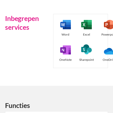
Inbegrepen
services
Word
Excel
Powerpo
OneNote
Sharepoint
OneDri
Functies