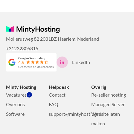
Mollerusweg 82 2031BZ Haarlem, Nederland
+31232305815
Google-Beoordeling
LinkedIn
4.5
Gebaseerd op 36 recensies
Minty Hosting
Helpdesk
Overig
Vacatures
Contact
Re-seller hosting
4
Over ons
FAQ
Managed Server
Software
support@mintyhosting.nl
Website laten
maken