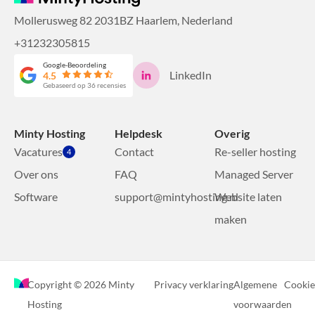
Mollerusweg 82 2031BZ Haarlem, Nederland
+31232305815
Google-Beoordeling
LinkedIn
4.5
Gebaseerd op 36 recensies
Minty Hosting
Helpdesk
Overig
Vacatures
Contact
Re-seller hosting
4
Over ons
FAQ
Managed Server
Software
support@mintyhosting.nl
Website laten
maken
Copyright © 2026 Minty
Privacy verklaring
Algemene
Cookie
Hosting
voorwaarden