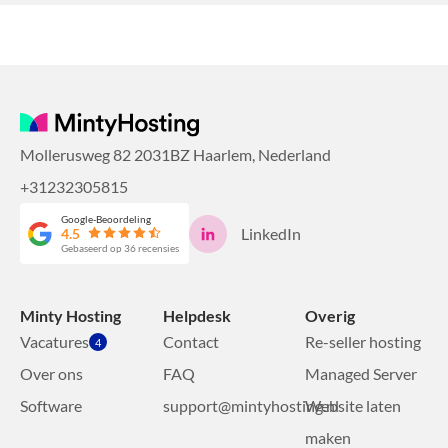
Mollerusweg 82 2031BZ Haarlem, Nederland
+31232305815
Google-Beoordeling
LinkedIn
4.5
Gebaseerd op 36 recensies
Minty Hosting
Helpdesk
Overig
Vacatures
Contact
Re-seller hosting
4
Over ons
FAQ
Managed Server
Software
support@mintyhosting.nl
Website laten
maken